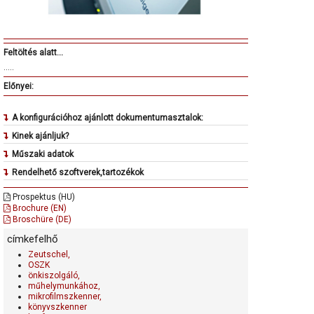
Feltöltés alatt...
.....
Előnyei:
A konfigurációhoz ajánlott dokumentumasztalok:
Kinek ajánljuk?
Műszaki adatok
Rendelhető szoftverek,tartozékok
Prospektus (HU)
Brochure (EN)
Broschüre (DE)
címkefelhő
Zeutschel,
OSZK
önkiszolgáló,
műhelymunkához,
mikrofilmszkenner,
könyvszkenner