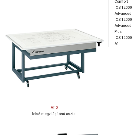
Comfort
OS 12000
Advanced
OS 12000
Advanced
Plus
OS 12000
A1
AT 0
felső megvilágítású asztal