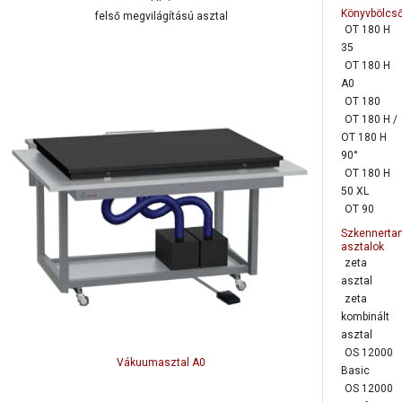
Könyvbölcs
felső megvilágítású asztal
OT 180 H
35
OT 180 H
A0
OT 180
OT 180 H /
OT 180 H
90°
OT 180 H
50 XL
OT 90
Szkennertar
asztalok
zeta
asztal
zeta
kombinált
asztal
OS 12000
Vákuumasztal A0
Basic
OS 12000