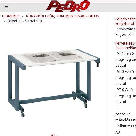
TERMÉKEK
KÖNYVBÖLCSŐK, DOKUMENTUMASZTALOK
Felhelyezhe
felvételező asztalok
könyvtartók
Könyvtáma
A1, A2, A3
Felvételező
szkennelőa
AT 1 Felső
megvilágítá
asztal
AT 0 Felső
megvilágítá
asztal
DT 0 Alsó
megvilágítá
asztal
ZT
periodika
másolóaszt
Vákuumasz
A0
AT 1