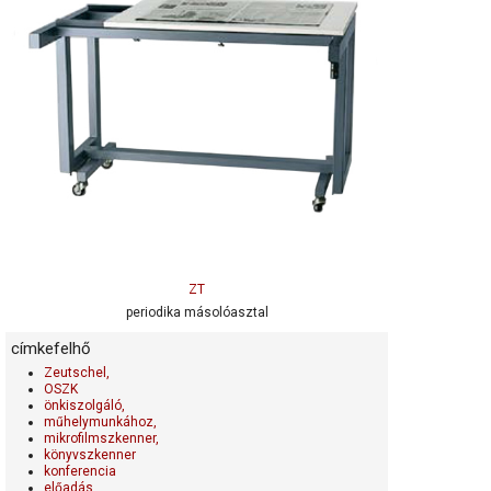
ZT
periodika másolóasztal
címkefelhő
Zeutschel,
OSZK
önkiszolgáló,
műhelymunkához,
mikrofilmszkenner,
könyvszkenner
konferencia
előadás