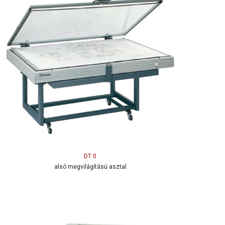
DT 0
alsó megvilágítású asztal