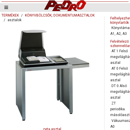
TERMÉKEK
KÖNYVBÖLCSŐK, DOKUMENTUMASZTALOK
Felhelyezhe
asztalok
könyvtartók
Könyvtáma
A1, A2, A3
Felvételező
szkennelőa
AT 1 Felső
megvilágítá
asztal
AT 0 Felső
megvilágítá
asztal
DT 0 Alsó
megvilágítá
asztal
ZT
periodika
másolóaszt
Vákuumasz
A0
zeta asztal