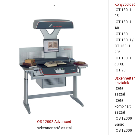
Könyvbölcs
-
OT 180 H
35
OT 180 H
A0
OT 180
OT 180 H /
OT 180 H
90°
OT 180 H
50 XL
OT 90
Szkennertar
asztalok
zeta
asztal
zeta
kombinált
asztal
OS 12000
OS 12002 Advanced
Basic
szkennertartó asztal
OS 12000