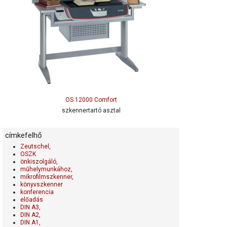
OS 12000 Comfort
szkennertartó asztal
címkefelhő
Zeutschel,
OSZK
önkiszolgáló,
műhelymunkához,
mikrofilmszkenner,
könyvszkenner
konferencia
előadás
DIN A3,
DIN A2,
DIN A1,