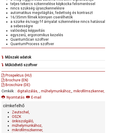
teljes tekercs szkennelése képkocka felismeréssel
nincs szükség újraszkennelésre
automatikus megvilágítás, fedettség és kontraszt
16/35mm filmek könnyen cserélhetők
a szürke és/vagy f-f árnyalat szkennelése nincs hatással
a sebességre
valósidejű képjavítás
egyszerű, ergonomikus kezelés
QuantumScan szoftver
QuantumProcess szoftver
Műszaki adatok
Felbontás:
100 - 600 ppi
Működtető szoftver
Quantum-szoftver
Szkennelési sebesség:
Prospektus (HU)
fejlett, a teljes tekercsre kiterjedő filmszalag
>700 kép/perc, 200ppi, és 1,400 kép/perc dual kimenet
Brochure (EN)
szkennelési technika,
esetén
Broschüre (DE)
képkocka felismerés és mentés.
Filmszalag szkennelési technika:
Cimkék: :
digitalizálás,
,
műhelymunkához,
,
mikrofilmszkenner,
A film 100%-ig be lesz szkennelve, nincs szükség
újraszkennelésre.
200 ppi sz.árnyalat 3-50 perc/tek
Nyomtatás
E-mail
A szkennelő szoftver nagy termelékenysége érdekében
300 ppi sz.árnyalat 6-9 perc/tek
minden szabványos eszköz rendelkezésre áll, pl. az
címkefelhő
utófeldolgozás, automatikus képszerkesztés 1,600
automatikus képjavítási funkciók, erősítés, kontraszt
kép/perc
Zeutschel,
növelés, fedettség szabályozás, maszkolás,
Szkennelési mód:
OSZK
képforgatás, képvágás, invertálás, stb.,
önkiszolgáló,
valós 12 bit képfeldolgozás 256 szürkeárnyalat és f-f
Továbbá a munkafolyamat rögzítése kerül, kapcsolat
műhelymunkához,
esetén is
dokumentumkezelő rendszerekkel
mikrofilmszkenner,
Film méretek: