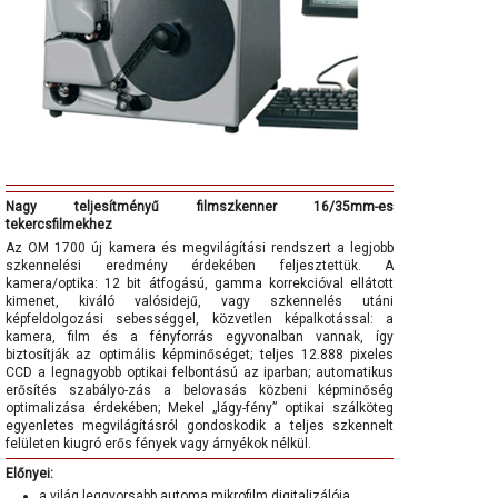
Nagy teljesítményű filmszkenner 16/35mm-es
tekercsfilmekhez
Az OM 1700 új kamera és megvilágítási rendszert a legjobb
szkennelési eredmény érdekében feljesztettük. A
kamera/optika: 12 bit átfogású, gamma korrekcióval ellátott
kimenet, kiváló valósidejű, vagy szkennelés utáni
képfeldolgozási sebességgel, közvetlen képalkotással: a
kamera, film és a fényforrás egyvonalban vannak, így
biztosítják az optimális képminőséget; teljes 12.888 pixeles
CCD a legnagyobb optikai felbontású az iparban; automatikus
erősítés szabályo-zás a belovasás közbeni képminőség
optimalizása érdekében; Mekel „lágy-fény” optikai szálköteg
egyenletes megvilágításról gondoskodik a teljes szkennelt
felületen kiugró erős fények vagy árnyékok nélkül.
Előnyei:
a világ leggyorsabb automa mikrofilm digitalizálója